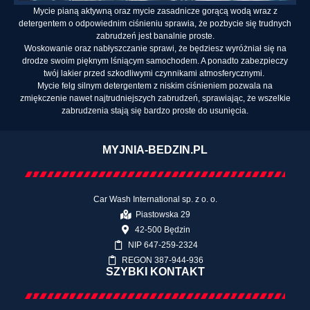
Mycie pianą aktywną oraz mycie zasadnicze gorącą wodą wraz z
detergentem o odpowiednim ciśnieniu sprawia, że pozbycie się trudnych
zabrudzeń jest banalnie proste.
Woskowanie oraz nabłyszczanie sprawi, że będziesz wyróżniał się na
drodze swoim pięknym lśniącym samochodem. A ponadto zabezpieczy
twój lakier przed szkodliwymi czynnikami atmosferycznymi.
Mycie felg silnym detergentem z niskim ciśnieniem pozwala na
zmiękczenie nawet najtrudniejszych zabrudzeń, sprawiając, że wszelkie
zabrudzenia stają się bardzo proste do usunięcia.
MYJNIA-BEDZIN.PL
Car Wash International sp. z o. o.
Piastowska 29
42-500 Będzin
NIP 647-259-2324
REGON 387-944-936
SZYBKI KONTAKT