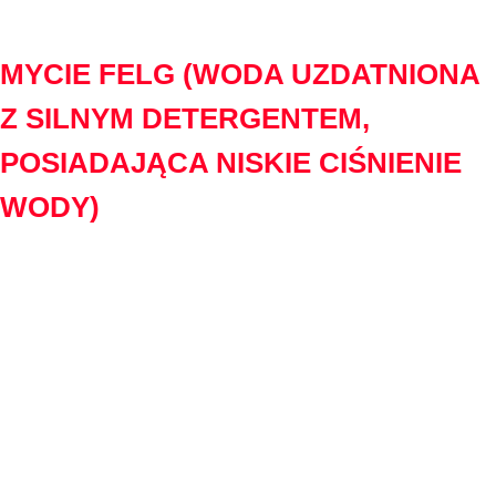
01
MYCIE FELG (WODA UZDATNIONA
Z SILNYM DETERGENTEM,
POSIADAJĄCA NISKIE CIŚNIENIE
WODY)
Dbanie o felgi w swoim samochodzie to absolutna podstawa
czystości. Odpowiednio wykonane mycie felg pozwala
zredukować zabrudzenia, nabłyszczyć i usunąć nawet trudno
dostępne ślady tłuszczu- tak tak, i na to narażone są koła
każdego pojazdu. Dostosowany do potrzeb każdego
samochodu detergent zapobiega przed szybkim zniszczeniem i
nierzadko zabezpiecza felgi w ponownej eksploatacji. Dzięki
czystym kołom każdy pojazd zyskuje miano najlepiej
zadbanego środku transportu. Koła stanowią podstawę,