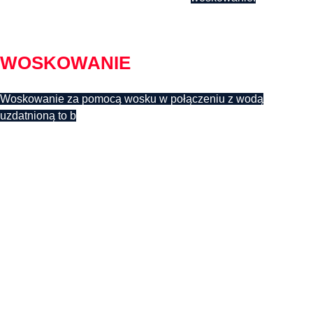
06
WOSKOWANIE
Woskowanie za pomocą wosku w połączeniu z wodą
uzdatnioną to b
ardzo ważny, choć często pomijany przez
właścicieli pojazdów etap, pozwala na konserwacje lakieru.
Działanie wosku jest stosunkowo proste- woda po prostu po
nim spływa, a brud przywiera w znacznie mniejszym stopniu.
Dzięki woskowaniu każde auto może czuć się znacznie
bezpieczniej nawet na drogach pełnych kurzu. Wosk tworzy
coś w rodzaju filtru pomiędzy lakierem a resztą otoczenia.
Działa ochronnie i skutecznie, ciśnienie 50 bar pozwala na
dokładne nałożenie i dłuższe utrzymanie. Jego stosowanie
znacznie zmniejszy konieczność korzystania z myjni
samochodowych w przyszłości. Wosk można nazwać
kompleksem ochronnym lakieru przed szkodliwymi czynnikami