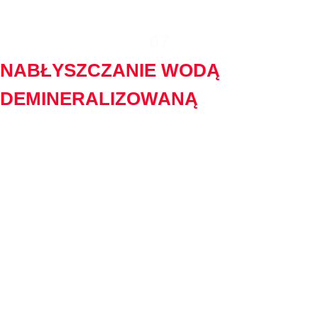
pochodzącymi z zewnątrz.
07
NABŁYSZCZANIE WODĄ
DEMINERALIZOWANĄ
Woda demineralizowana to ciecz pozbawiona jonów. Nie
pozostawia smug, a jedynie skutecznie nabłyszcza każdy
samochód. Zastosowanie tego kroku pozwala uzyskać
najbardziej zadowalające efekty. Każdy doceni piękno
pojazdu, który błyszczy już ze znacznej odległości. To punkt,
nad którym większość kierowców korzystających z myjni
bezdotykowej, nawet się nie waha, tylko od razu z niego
korzysta, ponieważ wie, że to właśnie on dodaje największego
efektu WOW. Odpowiednie nabłyszczenie pozwoli także na
dłuższe utrzymanie samochodu w czystości. Dzięki niemu auto
będzie sprawiało wrażenie czystego i zadbanego.