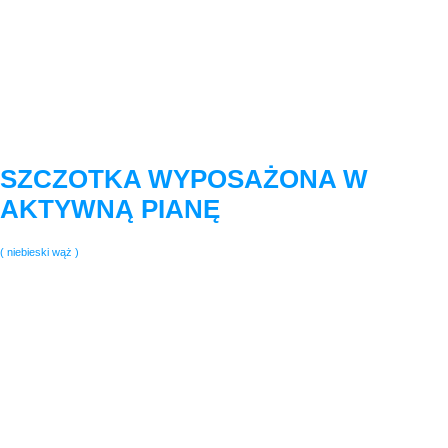
trudno dostępne miejsca i usuwa niemal wszystkie
zabrudzenia, jakie staną jej na drodze. To idealne rozwiązanie
dla osób, które są zmuszone przejeżdżać przez zabrudzone i
ciężkie tereny.
04
SZCZOTKA WYPOSAŻONA W
AKTYWNĄ PIANĘ
( niebieski wąż )
Czy może istnieć lepsze połączenie dla naszego pojazdu? O
zaletach aktywnej piany można przeczytać nieco wyżej, ten
punkt jedynie sprawi, że jej mocne strony wybrzmią jeszcze
głośniej. Szczotka z aktywną pianą pozwala na dokładne i
skuteczne usuwanie zabrudzeń. Wbrew wszelkim obawom- ten
sprzęt nie powoduje uszkodzenia lakieru, nie pozostawia za