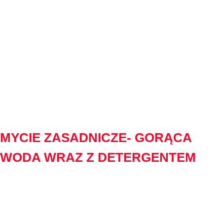
detergent pozostaje przez długi czas na nawierzchni lakieru i
może zadziałać skuteczniej. Optymalnie aktywna piana
powinna pozostać na pojeździe około 1- 2 minut dla
zwiększenia efektu aby pozbyć się zabrudzeń, które wyjątkowo
trwale zagościły na samochodzie. Dzięki swojemu obojętnemu
odczynowi powyższa funkcja dostępna w myjni bezdotykowej
Będzin nie uszkadza lakieru i jest całkowicie bezpieczna w
stosowaniu.
03
MYCIE ZASADNICZE- GORĄCA
WODA WRAZ Z DETERGENTEM
Nic nie czyści tak dobrze, jak gorąca woda. Dzięki
odpowiedniemu ciśnieniu, które w tym przypadku wynosi 100
bar, pozbycie się trudnych zabrudzeń staje się dziecinnie
proste. Odpowiednia siła sprawia, że woda dostaje się nawet w