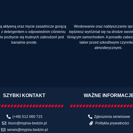
ą aktywną oraz mycie zasadnicze gorącą
Woskowanie oraz nabłyszczanie spr
 z detergentem o odpowiednim ciśnieniu
będziesz wyróżniał się na drodze swo
że pozbycie się trudnych zabrudzeń jest
lśniącym samochodem. A ponadto zabezp
banalnie proste.
lakier przed szkodliwymi czynni
atmosferycznymi.
SZYBKI KONTAKT
WAŻNE INFORMACJ
(+48) 512 060 715
Zgłoszenia serwisowe
biuro@myjnia-bedzin.pl
Politykla prywatności
serwis@myjnia-bedzin.pl