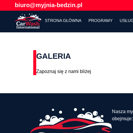
biuro@myjnia-bedzin.pl
STRONA GŁÓWNA
PROGRAMY
USŁU
GALERIA
Zapoznaj się z nami bliżej
Nasza myj
obejmuje: