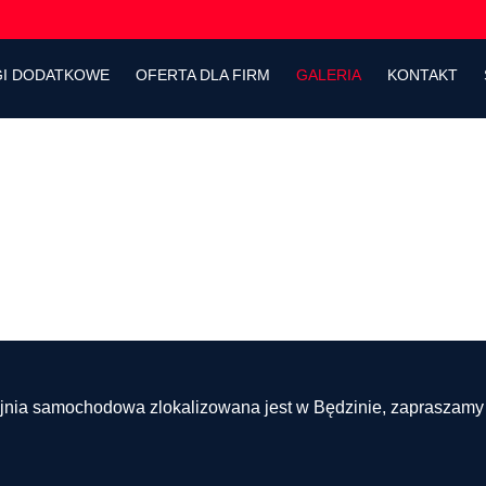
GI DODATKOWE
OFERTA DLA FIRM
GALERIA
KONTAKT
nia samochodowa zlokalizowana jest w Będzinie, zapraszamy do