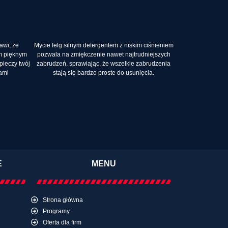
awi, że
Mycie felg silnym detergentem z niskim ciśnieniem
im pięknym
pozwala na zmiękczenie nawet najtrudniejszych
ieczy twój
zabrudzeń, sprawiając, że wszelkie zabrudzenia
kami
stają się bardzo proste do usunięcia.
E
MENU
Strona główna
Programy
Oferta dla firm